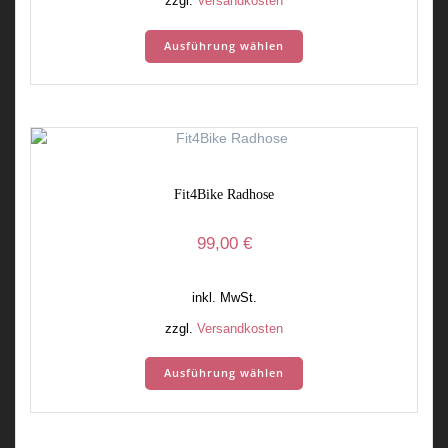
zzgl.
Versandkosten
Dieses
Ausführung wählen
Produkt
weist
mehrere
Varianten
auf.
Die
Optionen
Fit4Bike Radhose
können
auf
der
99,00
€
Produktseite
gewählt
inkl. MwSt.
werden
zzgl.
Versandkosten
Dieses
Ausführung wählen
Produkt
weist
mehrere
Varianten