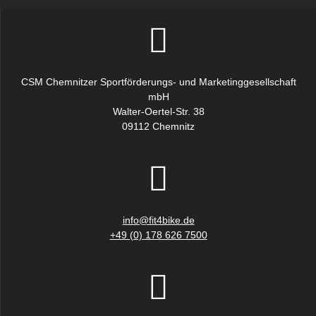
Produktseite
gewählt
werden
CSM Chemnitzer Sportförderungs- und Marketinggesellschaft
mbH
Walter-Oertel-Str. 38
09112 Chemnitz
info@fit4bike.de
+49 (0) 178 626 7500