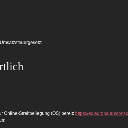
 Umsatzsteuergesetz:
tlich
r Online-Streitbeilegung (OS) bereit:
https://ec.europa.eu/cons
sum.