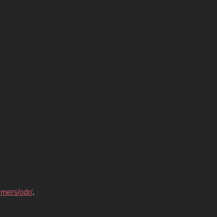
umers/odr/
.