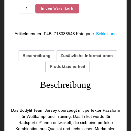
Bodyfit
In den Warenkorb
Team
Jersey
European
Peace
Artikelnummer:
F4B_713336548
Kategorie:
Bekleidung
Ride
2022
Menge
Beschreibung
Zusätzliche Informationen
Produktsicherheit
Beschreibung
Bodyfit Team Jersey European Peace Ride 2022
Das Bodyfit Team Jersey überzeugt mit perfekter Passform
für Wettkampf und Training. Das Trikot wurde für
Radsportler*innen entwickelt, die sich eine perfekte
Kombination aus Qualität und technischen Merkmalen