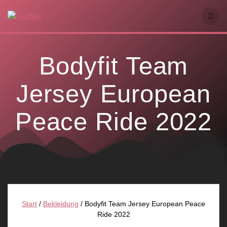
Skip
to
content
Bodyfit Team
Jersey European
Peace Ride 2022
Start
/
Bekleidung
/ Bodyfit Team Jersey European Peace
Ride 2022