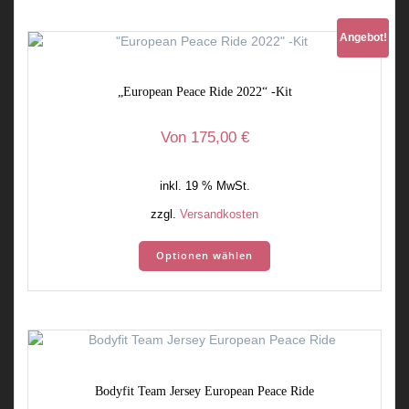
Varianten
auf.
Angebot!
Die
Optionen
„European Peace Ride 2022“ -Kit
können
auf
der
Von
175,00
€
Produktseite
gewählt
inkl. 19 % MwSt.
werden
zzgl.
Versandkosten
Optionen wählen
Bodyfit Team Jersey European Peace Ride